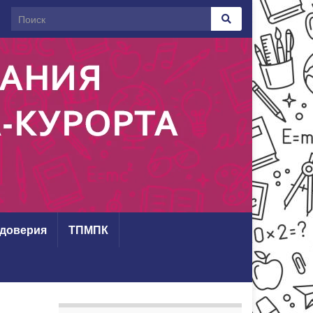
 доверия
ТПМПК