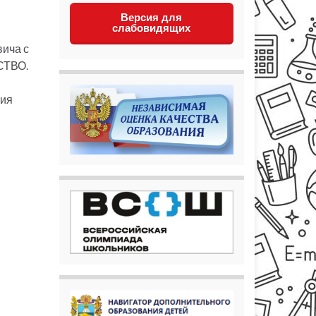
Версия для
слабовидящих
вича с
СТВО.
тия