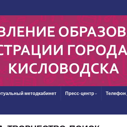
туальный методкабинет
Пресс-центр
Телефон