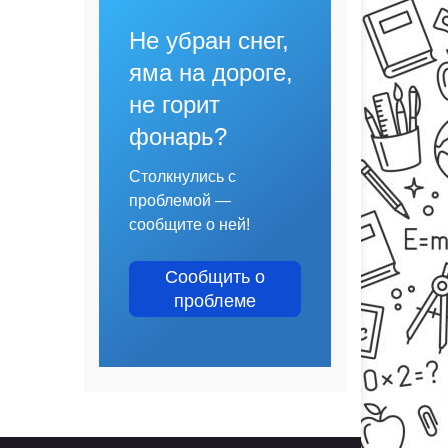
Не убран снег,
яма на дороге,
не горит
фонарь?
Столкнулись с
проблемой —
сообщите о ней!
Сообщить о
проблеме