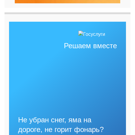
Решаем вместе
Не убран снег, яма на
дороге, не горит фонарь?