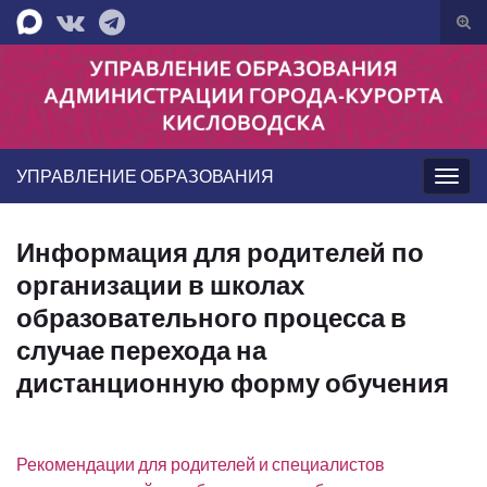
Вкл/
вык
Search for:
фор
пои
УПРАВЛЕНИЕ ОБРАЗОВАНИЯ
Вкл/
выкл
нави
Информация для родителей по
организации в школах
образовательного процесса в
случае перехода на
дистанционную форму обучения
Рекомендации для родителей и специалистов