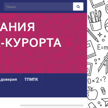
Search for:
 доверия
ТПМПК