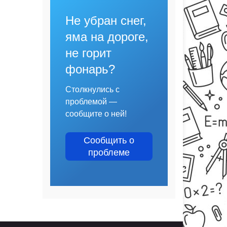
Не убран снег,
яма на дороге,
не горит
фонарь?
Столкнулись с
проблемой —
сообщите о ней!
Сообщить о
проблеме