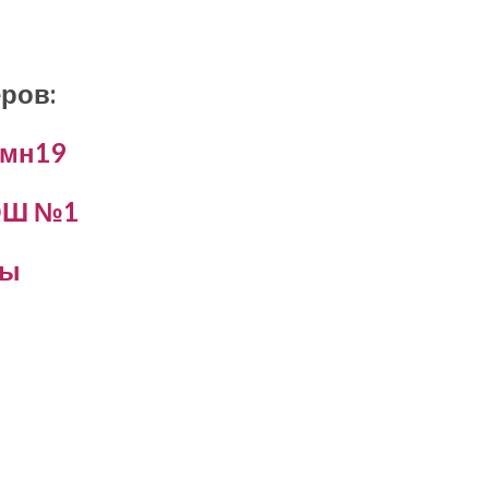
ров:
имн19
СОШ №1
ты