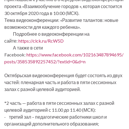
проекта «Взаимообучение городов «, которая состоится
30 октября 2020 года в 10:00 (МСК).
Тема видеоконференции: «Развитие талантов: новые
возможности для каждого ребенка».
Подробнее о видеоконференции на
сайте:
https://clck.ru/RcW5D
А также в сети
Facebook:
https://www.facebook.com/102163487894695/
posts/358535892257452/?extid=0&d=n
Октябрьская видеоконференция будет состоять из двух
частей: пленарная часть и работа в пяти сессионных
залах с разной целевой аудиторией.
*2 часть — работа в пяти сессионных залах с разной
целевой аудиторией с 11.00 до 11.40 (МСК):
· третий зал – педагогические работники школ и
организаций дополнительного образования;