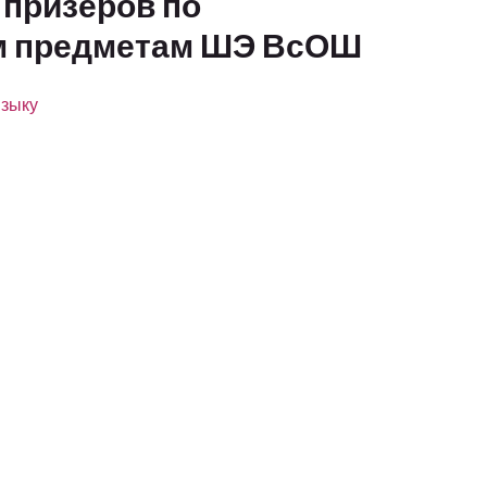
 призеров по
м предметам ШЭ ВсОШ
языку