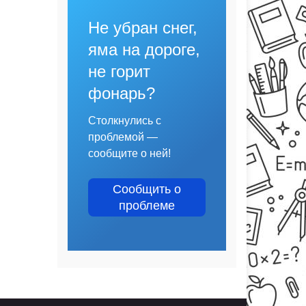
Не убран снег,
яма на дороге,
не горит
фонарь?
Столкнулись с
проблемой —
сообщите о ней!
Сообщить о
проблеме