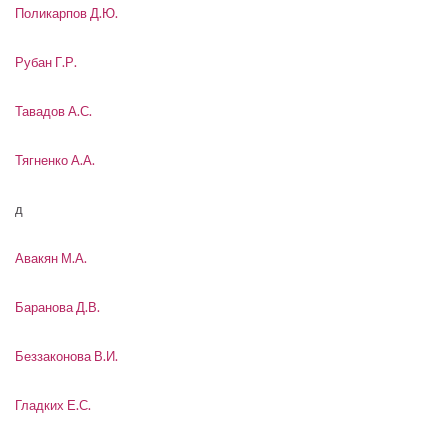
Поликарпов Д.Ю.
Рубан Г.Р.
Тавадов А.С.
Тягненко А.А.
д
Авакян М.А.
Баранова Д.В.
Беззаконова В.И.
Гладких Е.С.