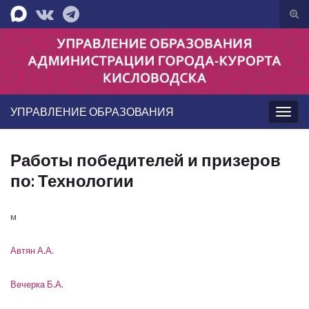
Вкл/
вык
Search for:
фор
пои
УПРАВЛЕНИЕ ОБРАЗОВАНИЯ
Вкл/
выкл
нави
Работы победителей и призеров
по: Технологии
м
Автян А.А.
Вечерка Б.А.