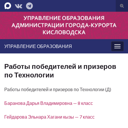
Вкл/
вык
Search for:
фор
пои
УПРАВЛЕНИЕ ОБРАЗОВАНИЯ
Вкл/
выкл
нави
Работы победителей и призеров
по Технологии
Работы победителей и призеров по Технологии (Д)
Баранова Дарья Владимировна — 8 класс
Гейдарова Эльнара Хагани кызы — 7 класс